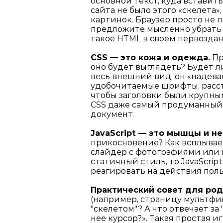
основной текст, куда вставить
сайта не было этого «скелета»
картинок. Браузер просто не 
предложите мысленно убрать в
такое HTML в своем первозда
CSS — это кожа и одежда.
Пр
оно будет выглядеть? Будет л
весь внешний вид: он «надева
удобочитаемые шрифты, расста
чтобы заголовки были крупны
CSS даже самый продуманный 
документ.
JavaScript — это мышцы и не
прикосновение? Как всплывает
слайдер с фотографиями или ми
статичный стиль, то JavaScrip
реагировать на действия поль
Практический совет для род
(например, страницу мультфил
"скелетом"? А что отвечает за
нее курсор?». Такая простая 