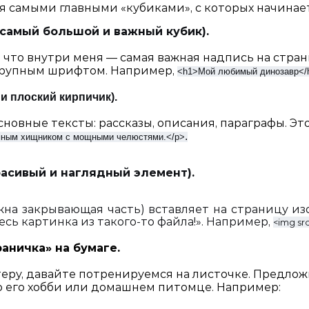
я самыми главными «кубиками», с которых начинае
(самый большой и важный кубик).
о, что внутри меня — самая важная надпись на стран
крупным шрифтом. Например,
<
h1>
Мой любимый динозавр</
и плоский кирпичик).
сновные тексты: рассказы, описания, параграфы. Эт
.
мным хищником с мощными челюстями
.</p>
асивый и наглядный элемент).
ужна закрывающая часть) вставляет на страницу из
есь картинка из такого-то файла!». Например,
<img src
аничка» на бумаге.
еру, давайте потренируемся на листочке. Предлож
о его хобби или домашнем питомце. Например: