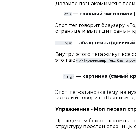
Давайте познакомимся с трем
— главный заголовок 
<h1>
Этот тег говорит браузеру: «Т
странице и выглядит самым 
— абзац текста (длинный 
<p>
Внутри этого тега живут все о
это так:
<p>Тираннозавр
Рекс был огро
— картинка (самый кр
<img>
Этот тег-одиночка (ему не н
который говорит: «Появись зд
Упражнение «Моя первая стр
Прежде чем бежать к компьют
структуру простой страницы 