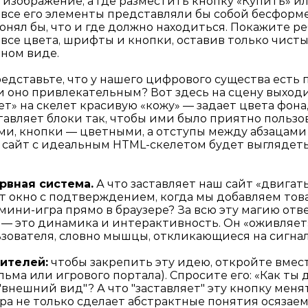
 изображение, а где разместить кнопку «Купить» ил
, все его элементы представляли бы собой бесформ
понял бы, что и где должно находиться. Покажите р
се цвета, шрифты и кнопки, оставив только чисты
нном виде.
едставьте, что у нашего цифрового существа есть п
и оно привлекательным? Вот здесь на сцену выходит
ет» на скелет красивую «кожу» — задает цвета фон
вляет блоки так, чтобы ими было приятно пользов
ми, кнопки — цветными, а отступы между абзацами
сайт с идеальным HTML-скелетом будет выглядеть
рвная система.
А что заставляет наш сайт «двигат
 окно с подтверждением, когда мы добавляем това
ни-игра прямо в браузере? За всю эту магию отвеча
t — это динамика и интерактивность. Он «оживляет
зователя, словно мышцы, откликающиеся на сигнал
ителей:
чтобы закрепить эту идею, откройте вмес
ьма или игрового портала). Спросите его: «Как ты 
 "внешний вид"? А что "заставляет" эту кнопку меня
игра не только сделает абстрактные понятия осязае