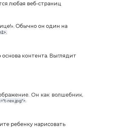
тся любая веб-страниц
ице!». Обычно он один на
h1>
.
о основа контента. Выглядит
ображение. Он как волшебник,
.
="t-rex.jpg">
ите ребенку нарисовать