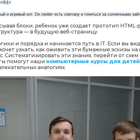
к
</h1>
й и игривый кот. Он любит есть сметану и гоняться за солнечными
зай
исывая блоки, ребенок уже создает прототип HTML-
структура — в будущую веб-страницу.
гики и порядка и начинается путь в IT. Если вы ви
н хочет узнать, как оживить эти бумажные эскизы н
. Систематизировать эти знания, перейти от схем 
ты помогут наши
компьютерные курсы для детей
влекательных аналогиях.