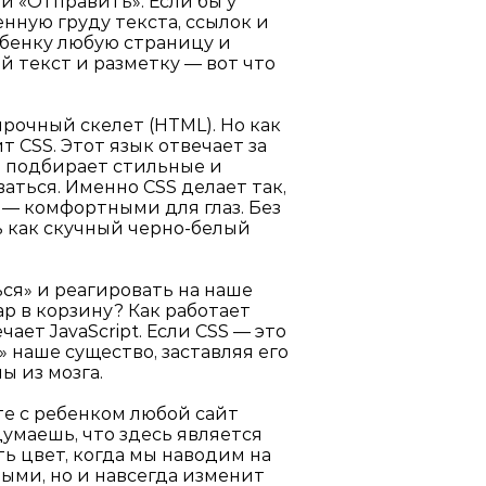
и «Отправить». Если бы у
енную груду текста, ссылок и
ебенку любую страницу и
й текст и разметку — вот что
рочный скелет (HTML). Но как
 CSS. Этот язык отвечает за
а, подбирает стильные и
аться. Именно CSS делает так,
 — комфортными для глаз. Без
 как скучный черно-белый
ься» и реагировать на наше
р в корзину? Как работает
ет JavaScript. Если CSS — это
» наше существо, заставляя его
ы из мозга.
те с ребенком любой сайт
думаешь, что здесь является
ть цвет, когда мы наводим на
мыми, но и навсегда изменит