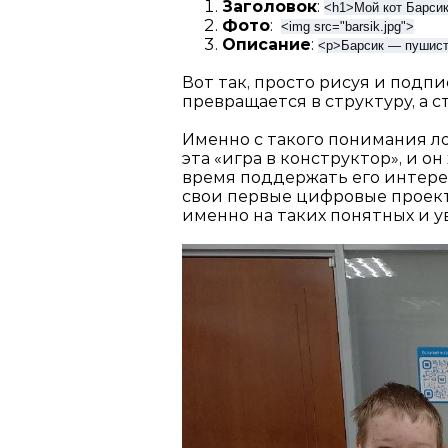
Заголовок
:
<h1>Мой кот Барси
Фото
:
<img src="barsik
.jpg">
Описание
:
<p>Барсик — пушисты
Вот так, просто рисуя и подп
превращается в структуру, а 
Именно с такого понимания ло
эта «игра в конструктор», и о
время поддержать его интерес
свои первые цифровые проек
именно на таких понятных и у